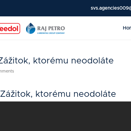
svs.agencies009
Ho
Zážitok, ktorému neodoláte
mments
 Zážitok, ktorému neodoláte