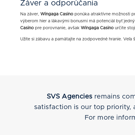
Záver a odporúčania
Na záver,
Wingaga Casino
ponúka atraktívne možnosti p
výberom hier a lákavými bonusmi má potenciál byť jedn
Casino
pre porovnanie, avšak
Wingaga Casino
určite stoj
Užite si zábavu a pamätajte na zodpovedné hranie. Veľa š
SVS Agencies
remains comm
satisfaction is our top priority
For more inform