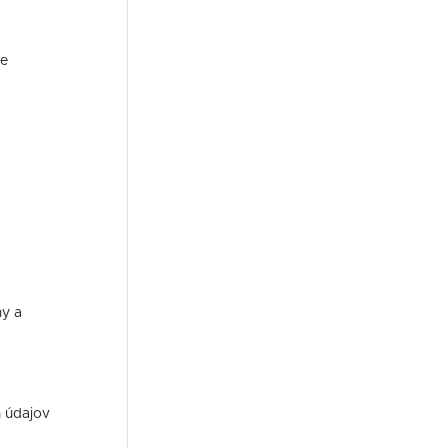
ie
ny a
h údajov