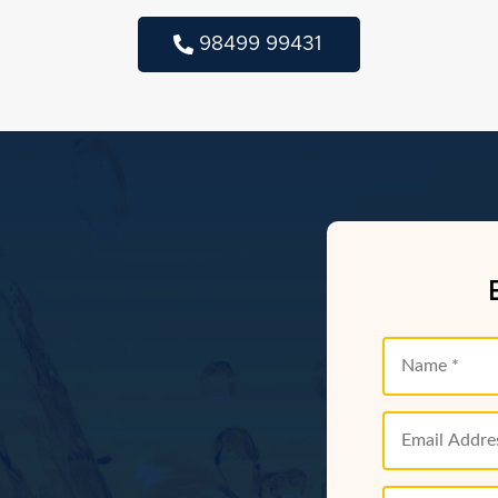
98499 99431