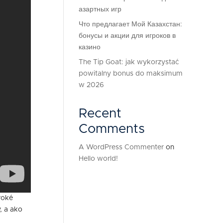
азартных игр
Что предлагает Мой Казахстан:
бонусы и акции для игроков в
казино
The Tip Goat: jak wykorzystać
powitalny bonus do maksimum
w 2026
Recent
Comments
A WordPress Commenter
on
Hello world!
roké
, a ako