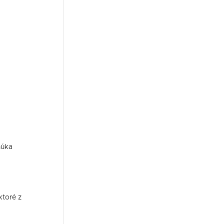
núka
ktoré z