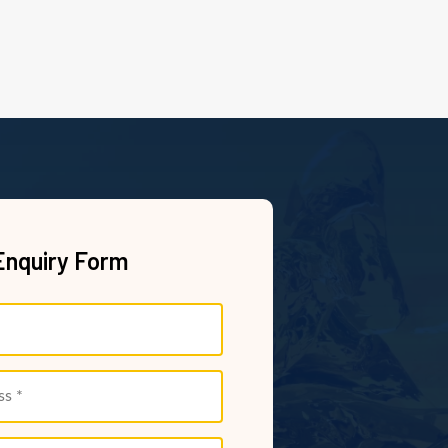
Enquiry Form