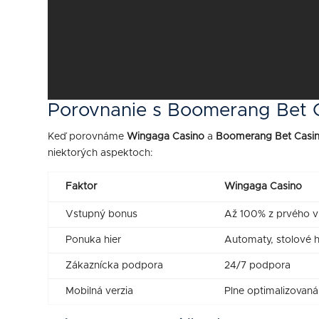
Porovnanie s Boomerang Bet 
Keď porovnáme
Wingaga Casino
a
Boomerang Bet Casi
niektorých aspektoch:
Faktor
Wingaga Casino
Vstupný bonus
Až 100% z prvého v
Ponuka hier
Automaty, stolové h
Zákaznícka podpora
24/7 podpora
Mobilná verzia
Plne optimalizovaná