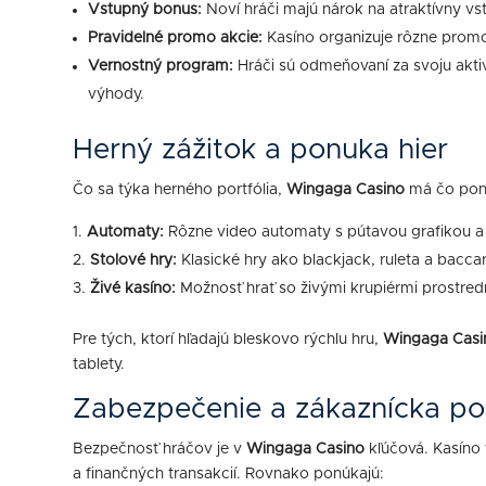
Vstupný bonus:
Noví hráči majú nárok na atraktívny v
Pravidelné promo akcie:
Kasíno organizuje rôzne promo
Vernostný program:
Hráči sú odmeňovaní za svoju akti
výhody.
Herný zážitok a ponuka hier
Čo sa týka herného portfólia,
Wingaga Casino
má čo ponú
Automaty:
Rôzne video automaty s pútavou grafikou a
Stolové hry:
Klasické hry ako blackjack, ruleta a bacca
Živé kasíno:
Možnosť hrať so živými krupiérmi prostred
Pre tých, ktorí hľadajú bleskovo rýchlu hru,
Wingaga Casi
tablety.
Zabezpečenie a zákaznícka p
Bezpečnosť hráčov je v
Wingaga Casino
kľúčová. Kasíno 
a finančných transakcií. Rovnako ponúkajú: