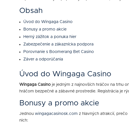
Obsah
Úvod do Wingaga Casino
Bonusy a promo akcie
Herný zážitok a ponuka hier
Zabezpečenie a zákaznícka podpora
Porovnanie s Boomerang Bet Casino
Záver a odporúčania
Úvod do Wingaga Casino
Wingaga Casino
je jedným z najnovších hráčov na trhu o
hráčom bezpečné a zábavné prostredie. Registrácia je rýc
Bonusy a promo akcie
Jednou
wingagacasinosk.com
z hlavných atrakcií, prečo 
nich: