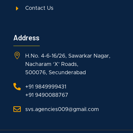
E
Contact Us
Address

H.No. 4-6-16/26, Sawarkar Nagar,
Nacharam ‘X’ Roads,
500076, Secunderabad

+91 9849999431
+91 9490088767

svs.agencies009@gmail.com