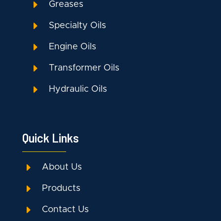
E
Greases
E
Specialty Oils
E
Engine Oils
E
Transformer Oils
E
Hydraulic Oils
Quick Links
E
About Us
E
Products
E
Contact Us