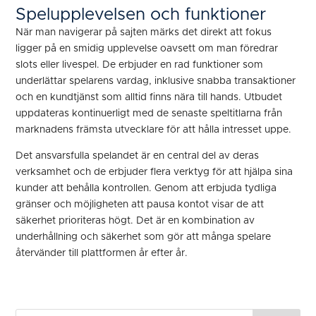
Spelupplevelsen och funktioner
När man navigerar på sajten märks det direkt att fokus
ligger på en smidig upplevelse oavsett om man föredrar
slots eller livespel. De erbjuder en rad funktioner som
underlättar spelarens vardag, inklusive snabba transaktioner
och en kundtjänst som alltid finns nära till hands. Utbudet
uppdateras kontinuerligt med de senaste speltitlarna från
marknadens främsta utvecklare för att hålla intresset uppe.
Det ansvarsfulla spelandet är en central del av deras
verksamhet och de erbjuder flera verktyg för att hjälpa sina
kunder att behålla kontrollen. Genom att erbjuda tydliga
gränser och möjligheten att pausa kontot visar de att
säkerhet prioriteras högt. Det är en kombination av
underhållning och säkerhet som gör att många spelare
återvänder till plattformen år efter år.