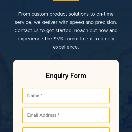
From custom product solutions to on-time
service, we deliver with speed and precision.
Contact us to get started. Reach out now and
experience the SVS commitment to timely
excellence.
Enquiry Form