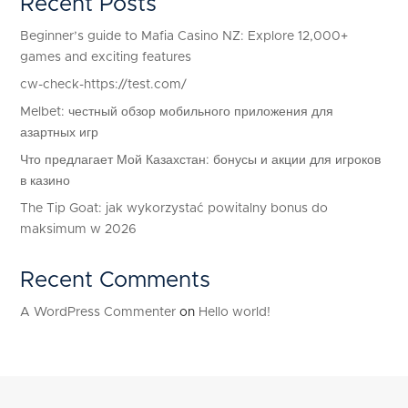
Recent Posts
Beginner’s guide to Mafia Casino NZ: Explore 12,000+
games and exciting features
cw-check-https://test.com/
Melbet: честный обзор мобильного приложения для
азартных игр
Что предлагает Мой Казахстан: бонусы и акции для игроков
в казино
The Tip Goat: jak wykorzystać powitalny bonus do
maksimum w 2026
Recent Comments
A WordPress Commenter
on
Hello world!