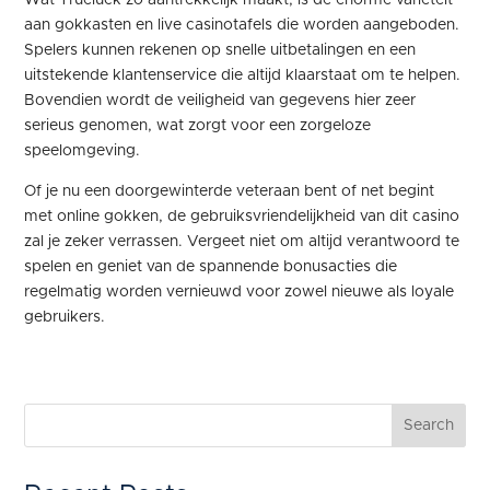
Wat Trueluck zo aantrekkelijk maakt, is de enorme variëteit
aan gokkasten en live casinotafels die worden aangeboden.
Spelers kunnen rekenen op snelle uitbetalingen en een
uitstekende klantenservice die altijd klaarstaat om te helpen.
Bovendien wordt de veiligheid van gegevens hier zeer
serieus genomen, wat zorgt voor een zorgeloze
speelomgeving.
Of je nu een doorgewinterde veteraan bent of net begint
met online gokken, de gebruiksvriendelijkheid van dit casino
zal je zeker verrassen. Vergeet niet om altijd verantwoord te
spelen en geniet van de spannende bonusacties die
regelmatig worden vernieuwd voor zowel nieuwe als loyale
gebruikers.
Search