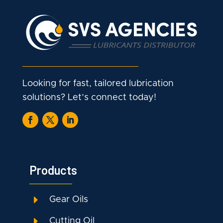
Looking for fast, tailored lubrication
solutions? Let’s connect today!
Products
E
Gear Oils
E
Cutting Oil