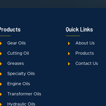
Products
Quick Links
E
E
Gear Oils
About Us
E
E
Cutting Oil
Products
E
E
Greases
Contact Us
E
Specialty Oils
E
Engine Oils
E
Transformer Oils
E
Hydraulic Oils