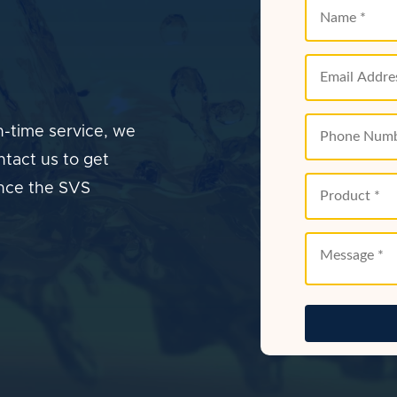
n-time service, we
ntact us to get
ence the SVS