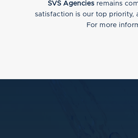
SVS Agencies
remains comm
satisfaction is our top priority
For more inform