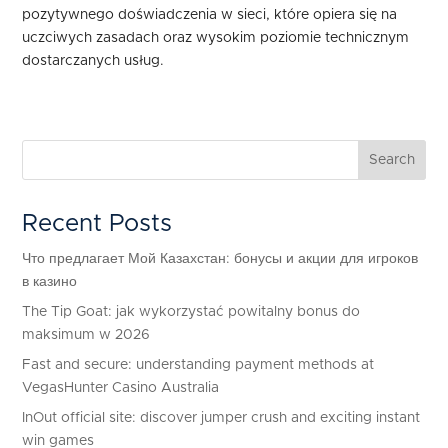
pozytywnego doświadczenia w sieci, które opiera się na
uczciwych zasadach oraz wysokim poziomie technicznym
dostarczanych usług.
Search
Recent Posts
Что предлагает Мой Казахстан: бонусы и акции для игроков
в казино
The Tip Goat: jak wykorzystać powitalny bonus do
maksimum w 2026
Fast and secure: understanding payment methods at
VegasHunter Casino Australia
InOut official site: discover jumper crush and exciting instant
win games