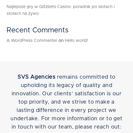
Najlepsze gry w Glitzbets Casino: poradnik po slotach i
stołach na żywo
Recent Comments
A WordPress Commenter
on
Hello world!
SVS Agencies
remains committed to
upholding its legacy of quality and
innovation. Our clients’ satisfaction is our
top priority, and we strive to make a
lasting difference in every project we
undertake. For more information or to get
in touch with our team, please reach out: