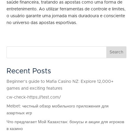
saúde financeira, tratando as apostas como uma forma de
entretenimento. Ao utilizar ferramentas de controle e limites,
o usuário garante uma jornada mais duradoura e consciente
no universo das apostas esportivas.
Search
Recent Posts
Beginner’s guide to Mafia Casino NZ: Explore 12,000+
games and exciting features
cw-check-https://test.com/
Melbet: честный обзор мобильного приложения для
азартных игр
Что предлагает Мой Казахстан: бонусы и акции для игроков
в казино