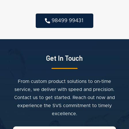
98499 99431
Get In Touch
From custom product solutions to on-time
service, we deliver with speed and precision.
Contact us to get started. Reach out now and
experience the SVS commitment to timely
excellence.