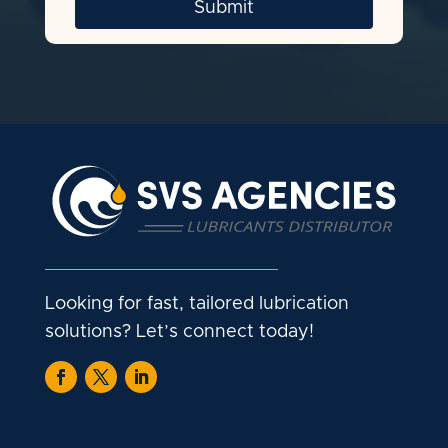
Looking for fast, tailored lubrication
solutions? Let’s connect today!