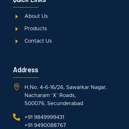
E
About Us
E
Products
E
Contact Us
Address

H.No. 4-6-16/26, Sawarkar Nagar,
Nacharam ‘X’ Roads,
500076, Secunderabad

+91 9849999431
+91 9490088767