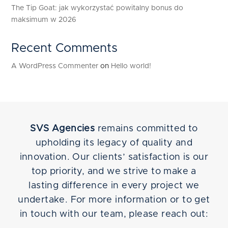
The Tip Goat: jak wykorzystać powitalny bonus do
maksimum w 2026
Recent Comments
A WordPress Commenter
on
Hello world!
SVS Agencies
remains committed to
upholding its legacy of quality and
innovation. Our clients’ satisfaction is our
top priority, and we strive to make a
lasting difference in every project we
undertake. For more information or to get
in touch with our team, please reach out: