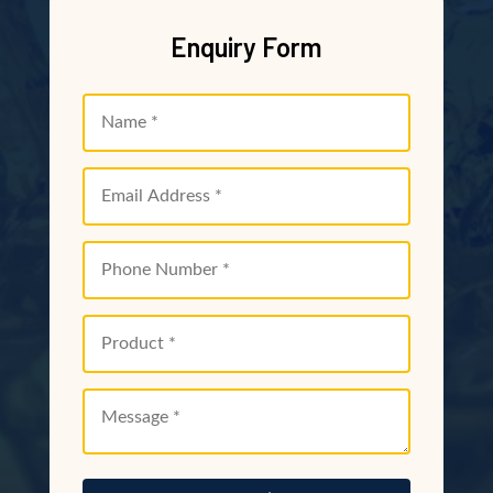
Enquiry Form