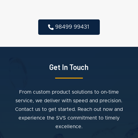
98499 99431
Get In Touch
From custom product solutions to on-time
service, we deliver with speed and precision.
Contact us to get started. Reach out now and
experience the SVS commitment to timely
excellence.