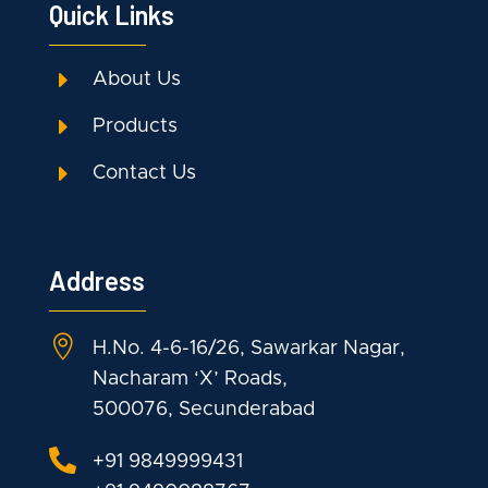
Quick Links
E
About Us
E
Products
E
Contact Us
Address

H.No. 4-6-16/26, Sawarkar Nagar,
Nacharam ‘X’ Roads,
500076, Secunderabad

+91 9849999431