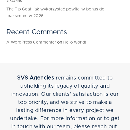
в казино
The Tip Goat: jak wykorzystać powitalny bonus do
maksimum w 2026
Recent Comments
A WordPress Commenter
on
Hello world!
SVS Agencies
remains committed to
upholding its legacy of quality and
innovation. Our clients’ satisfaction is our
top priority, and we strive to make a
lasting difference in every project we
undertake. For more information or to get
in touch with our team, please reach out: