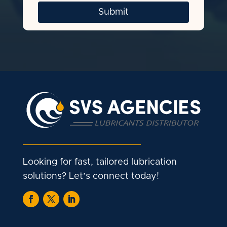
Looking for fast, tailored lubrication
solutions? Let’s connect today!