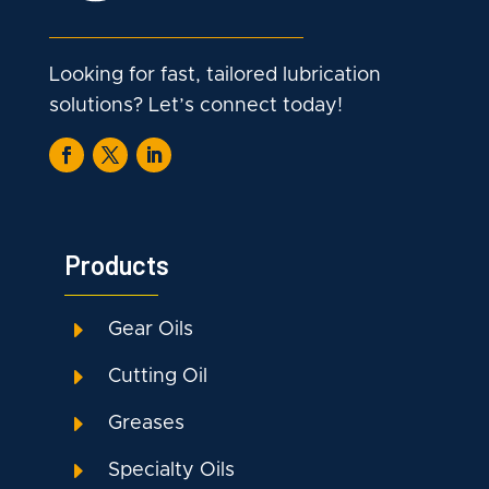
Looking for fast, tailored lubrication
solutions? Let’s connect today!
Products
E
Gear Oils
E
Cutting Oil
E
Greases
E
Specialty Oils