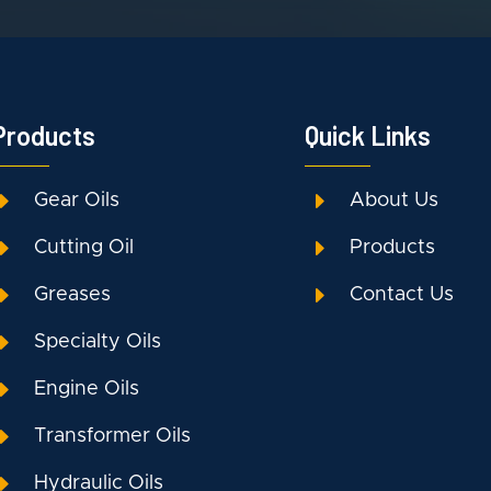
Products
Quick Links
E
E
Gear Oils
About Us
E
E
Cutting Oil
Products
E
E
Greases
Contact Us
E
Specialty Oils
E
Engine Oils
E
Transformer Oils
E
Hydraulic Oils