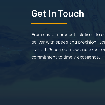
Get In Touch
From custom product solutions to o
deliver with speed and precision. Co
started. Reach out now and experi
commitment to timely excellence.