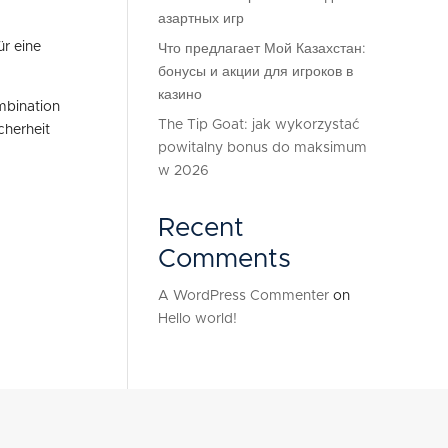
азартных игр
ür eine
Что предлагает Мой Казахстан:
бонусы и акции для игроков в
казино
ombination
The Tip Goat: jak wykorzystać
cherheit
powitalny bonus do maksimum
w 2026
Recent
Comments
A WordPress Commenter
on
Hello world!