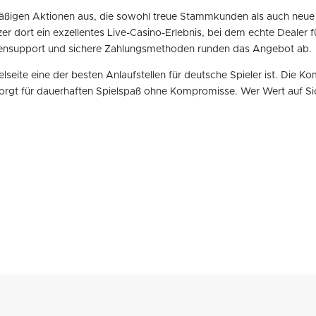
lmäßigen Aktionen aus, die sowohl treue Stammkunden als auch neue
r dort ein exzellentes Live-Casino-Erlebnis, bei dem echte Dealer f
densupport und sichere Zahlungsmethoden runden das Angebot ab.
seite eine der besten Anlaufstellen für deutsche Spieler ist. Die K
orgt für dauerhaften Spielspaß ohne Kompromisse. Wer Wert auf Si