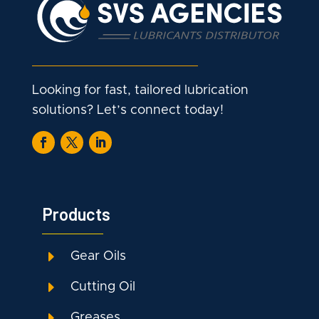
Looking for fast, tailored lubrication
solutions? Let’s connect today!
Products
E
Gear Oils
E
Cutting Oil
E
Greases