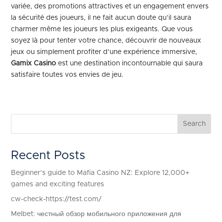
variée, des promotions attractives et un engagement envers
la sécurité des joueurs, il ne fait aucun doute qu’il saura
charmer même les joueurs les plus exigeants. Que vous
soyez là pour tenter votre chance, découvrir de nouveaux
jeux ou simplement profiter d’une expérience immersive,
Gamix Casino
est une destination incontournable qui saura
satisfaire toutes vos envies de jeu.
Search
Recent Posts
Beginner’s guide to Mafia Casino NZ: Explore 12,000+
games and exciting features
cw-check-https://test.com/
Melbet: честный обзор мобильного приложения для