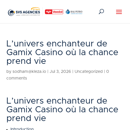
L’univers enchanteur de
Gamix Casino où la chance
prend vie
by
sodham@kleza.io
|
Jul 3, 2026
|
Uncategorized
|
0
comments
L’univers enchanteur de
Gamix Casino où la chance
prend vie
Introduction