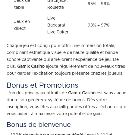
Jeux de
Blackjack,
95% – 99%
table
Roulette
Live
Jeux en
Baccarat,
93% – 97%
direct
Live Poker
Chaque jeu est conçu pour offrir une immersion totale,
combinant esthétique visuelle de haute qualité et bande
sonore captivante qui améliorent l’expérience de jeu. De
plus,
Gamix Casino
ajoute régulièrement de nouveaux titres
pour garder l’excitation toujours présente chez les joueurs.
Bonus et Promotions
L’un des principaux attraits de
Gamix Casino
est sans aucun
doute son généreux système de bonus. Dès votre
inscription, vous êtes accueilli par des offres alléchantes qui
vous aident à maximiser votre potentiel de gain.
Bonus de bienvenue