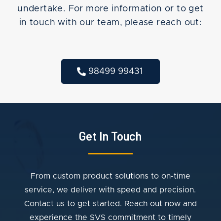
undertake. For more information or to get
in touch with our team, please reach out:
98499 99431
Get In Touch
From custom product solutions to on-time
service, we deliver with speed and precision.
Contact us to get started. Reach out now and
experience the SVS commitment to timely