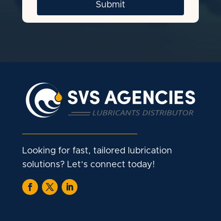
Looking for fast, tailored lubrication
solutions? Let’s connect today!