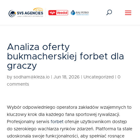
Analiza oferty
bukmacherskiej forbet dla
graczy
by
sodham@kleza.io
|
Jun 18, 2026
|
Uncategorized
|
0
comments
Wybór odpowiedniego operatora zakładów wzajemnych to
kluczowy krok dla każdego fana sportowej rywalizacji.
Profesjonalny serwis
forbet
oferuje użytkownikom dostęp
do szerokiego wachlarza rynków zdarzeń. Platforma ta stale
udoskonala swoje funkcjonalności, aby spełniać rosnące