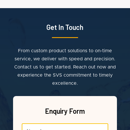
Get In Touch
From custom product solutions to on-time
service, we deliver with speed and precision.
Contact us to get started. Reach out now and
experience the SVS commitment to timely
excellence.
Enquiry Form