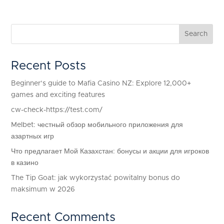
Search
Recent Posts
Beginner’s guide to Mafia Casino NZ: Explore 12,000+
games and exciting features
cw-check-https://test.com/
Melbet: честный обзор мобильного приложения для
азартных игр
Что предлагает Мой Казахстан: бонусы и акции для игроков
в казино
The Tip Goat: jak wykorzystać powitalny bonus do
maksimum w 2026
Recent Comments