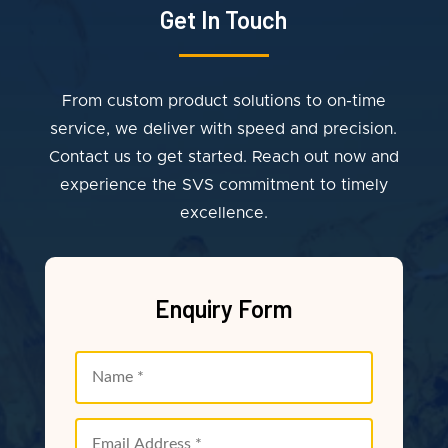
Get In Touch
From custom product solutions to on-time
service, we deliver with speed and precision.
Contact us to get started. Reach out now and
experience the SVS commitment to timely
excellence.
Enquiry Form