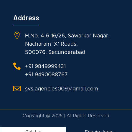
Address

H.No. 4-6-16/26, Sawarkar Nagar,
Nacharam ‘X’ Roads,
500076, Secunderabad

+91 9849999431
+91 9490088767

svs.agencies009@gmail.com
Copyright
@
2026 | All Rights Reserved
Design and Developed by
Kleza Solutions