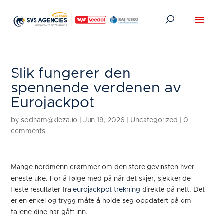
Slik fungerer den
spennende verdenen av
Eurojackpot
by
sodham@kleza.io
|
Jun 19, 2026
|
Uncategorized
|
0
comments
Mange nordmenn drømmer om den store gevinsten hver
eneste uke. For å følge med på når det skjer, sjekker de
fleste resultater fra
eurojackpot trekning
direkte på nett. Det
er en enkel og trygg måte å holde seg oppdatert på om
tallene dine har gått inn.