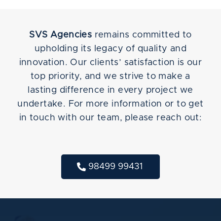
SVS Agencies
remains committed to
upholding its legacy of quality and
innovation. Our clients’ satisfaction is our
top priority, and we strive to make a
lasting difference in every project we
undertake. For more information or to get
in touch with our team, please reach out:
98499 99431