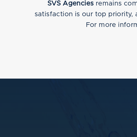
SVS Agencies
remains comm
satisfaction is our top priority
For more inform