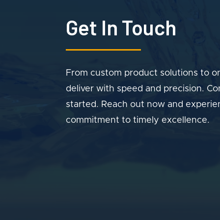
Get In Touch
From custom product solutions to o
deliver with speed and precision. Co
started. Reach out now and experi
commitment to timely excellence.