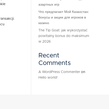
bkie
азартных игр
Что предлагает Мой Казахстан:
бонусы и акции для игроков в
ansakcji.
казино
scu
The Tip Goat: jak wykorzystać
powitalny bonus do maksimum
w 2026
Recent
Comments
A WordPress Commenter
on
Hello world!