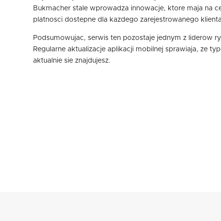
Bukmacher stale wprowadza innowacje, ktore maja na ce
platnosci dostepne dla kazdego zarejestrowanego klienta
Podsumowujac, serwis ten pozostaje jednym z liderow ry
Regularne aktualizacje aplikacji mobilnej sprawiaja, ze ty
aktualnie sie znajdujesz.