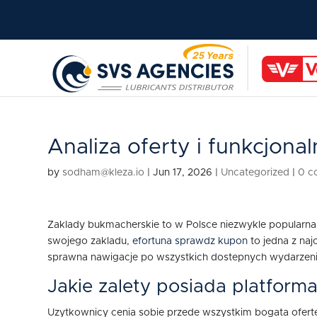
Analiza oferty i funkcjona
by
sodham@kleza.io
|
Jun 17, 2026
|
Uncategorized
|
0 c
Zaklady bukmacherskie to w Polsce niezwykle popularna 
swojego zakladu,
efortuna sprawdz kupon
to jedna z naj
sprawna nawigacje po wszystkich dostepnych wydarzeni
Jakie zalety posiada platforma
Uzytkownicy cenia sobie przede wszystkim bogata ofe