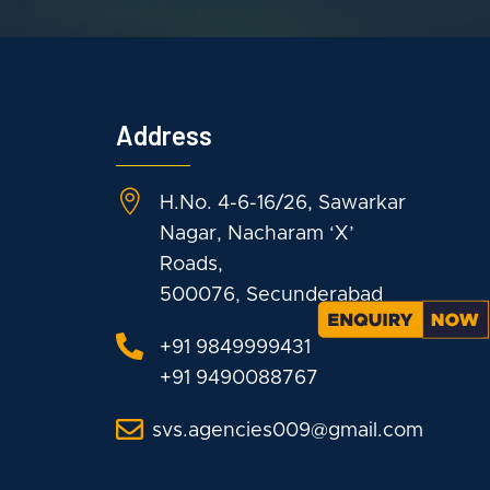
Address

H.No. 4-6-16/26, Sawarkar
Nagar, Nacharam ‘X’
Roads,
500076, Secunderabad

+91 9849999431
+91 9490088767

svs.agencies009@gmail.com