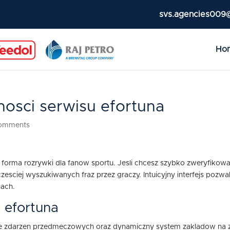
svs.agencies009
Ho
lnosci serwisu efortuna
omments
forma rozrywki dla fanow sportu. Jesli chcesz szybko zweryfikowa
czesciej wyszukiwanych fraz przez graczy. Intuicyjny interfejs pozwa
ach.
 efortuna
rte zdarzen przedmeczowych oraz dynamiczny system zakladow na 