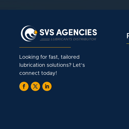
Looking for fast, tailored
lubrication solutions? Let’s
connect today!