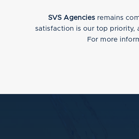
SVS Agencies
remains comm
satisfaction is our top priority
For more inform