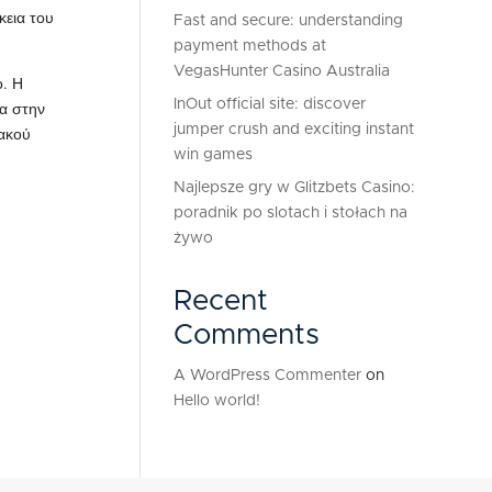
κεια του
Fast and secure: understanding
payment methods at
VegasHunter Casino Australia
ο. Η
InOut official site: discover
α στην
jumper crush and exciting instant
υακού
win games
Najlepsze gry w Glitzbets Casino:
poradnik po slotach i stołach na
żywo
Recent
Comments
A WordPress Commenter
on
Hello world!