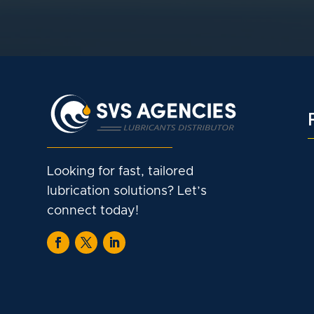
Looking for fast, tailored
lubrication solutions? Let’s
connect today!