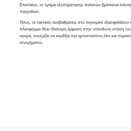
Επιπλέον, το τμήμα εξυπηρέτησης πελατών βρίσκεται πάντα σ
παιχνιδιού.
Τέλος, οι τακτικές αναβαθμίσεις στο λογισμικό εξασφαλίζουν
πλατφόρμα δίνει ιδιαίτερη έμφαση στην υπεύθυνη στάση τ
αγορά, συνεχίζει να κερδίζει την εμπιστοσύνη όλο και περ
στοιχήματος.