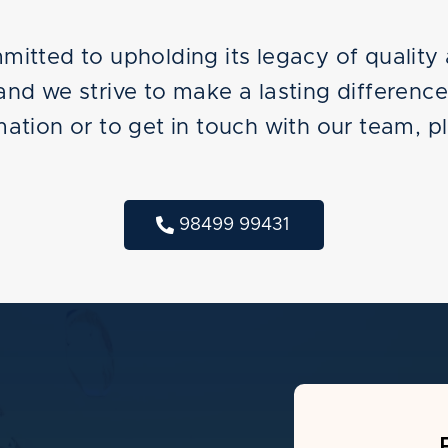
itted to upholding its legacy of quality a
, and we strive to make a lasting differen
ation or to get in touch with our team, p
98499 99431