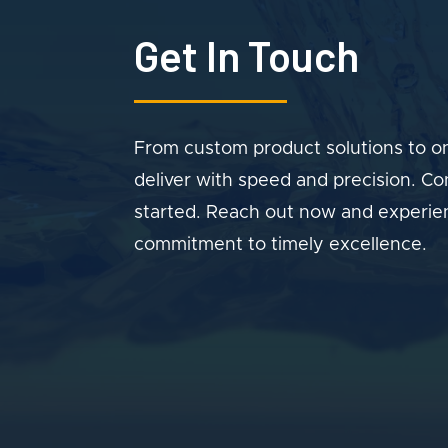
Get In Touch
From custom product solutions to o
deliver with speed and precision. Co
started. Reach out now and experi
commitment to timely excellence.