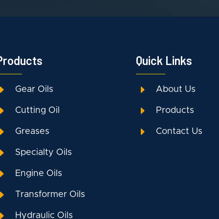
Products
Quick Links
E
E
Gear Oils
About Us
E
E
Cutting Oil
Products
E
E
Greases
Contact Us
E
Specialty Oils
E
Engine Oils
E
Transformer Oils
E
Hydraulic Oils