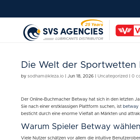
Die Welt der Sportwetten
by
sodham@kleza.io
|
Jun 18, 2026
|
Uncategorized
|
0 c
Der Online-Buchmacher Betway hat sich in den letzten Jah
Sie nach einer erstklassigen Plattform suchen, ist
betway
besticht durch eine enorme Vielfalt an Märkten und attrak
Warum Spieler Betway wähle
Viele Nutzer schätzen vor allem die intuitive Benutzerobe