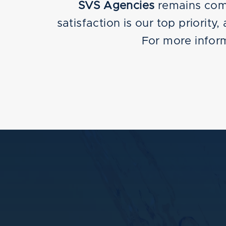
SVS Agencies
remains comm
satisfaction is our top priority
For more inform