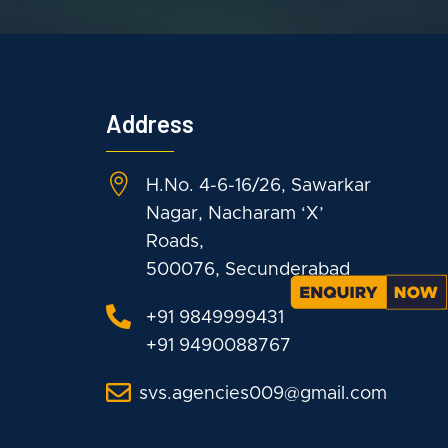
Address

H.No. 4-6-16/26, Sawarkar
Nagar, Nacharam ‘X’
Roads,
500076, Secunderabad

+91 9849999431
+91 9490088767

svs.agencies009@gmail.com