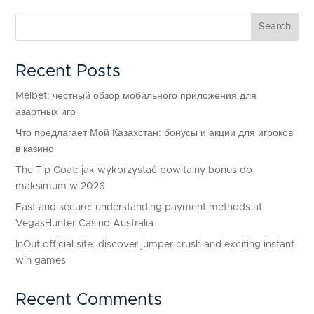
Search
Recent Posts
Melbet: честный обзор мобильного приложения для
азартных игр
Что предлагает Мой Казахстан: бонусы и акции для игроков
в казино
The Tip Goat: jak wykorzystać powitalny bonus do
maksimum w 2026
Fast and secure: understanding payment methods at
VegasHunter Casino Australia
InOut official site: discover jumper crush and exciting instant
win games
Recent Comments