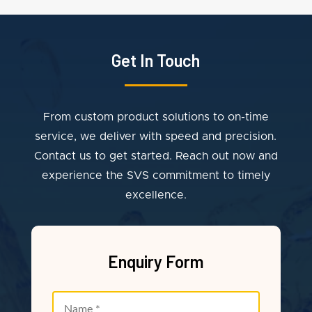
Get In Touch
From custom product solutions to on-time
service, we deliver with speed and precision.
Contact us to get started. Reach out now and
experience the SVS commitment to timely
excellence.
Enquiry Form