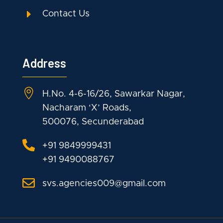
E
Contact Us
Address

H.No. 4-6-16/26, Sawarkar Nagar,
Nacharam ‘X’ Roads,
500076, Secunderabad

+91 9849999431
+91 9490088767

svs.agencies009@gmail.com