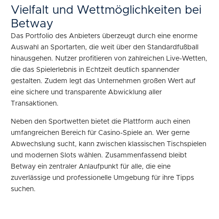
Vielfalt und Wettmöglichkeiten bei
Betway
Das Portfolio des Anbieters überzeugt durch eine enorme
Auswahl an Sportarten, die weit über den Standardfußball
hinausgehen. Nutzer profitieren von zahlreichen Live-Wetten,
die das Spielerlebnis in Echtzeit deutlich spannender
gestalten. Zudem legt das Unternehmen großen Wert auf
eine sichere und transparente Abwicklung aller
Transaktionen.
Neben den Sportwetten bietet die Plattform auch einen
umfangreichen Bereich für Casino-Spiele an. Wer gerne
Abwechslung sucht, kann zwischen klassischen Tischspielen
und modernen Slots wählen. Zusammenfassend bleibt
Betway ein zentraler Anlaufpunkt für alle, die eine
zuverlässige und professionelle Umgebung für ihre Tipps
suchen.