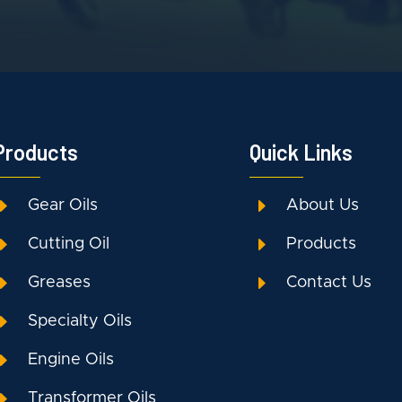
Products
Quick Links
E
E
Gear Oils
About Us
E
E
Cutting Oil
Products
E
E
Greases
Contact Us
E
Specialty Oils
E
Engine Oils
E
Transformer Oils