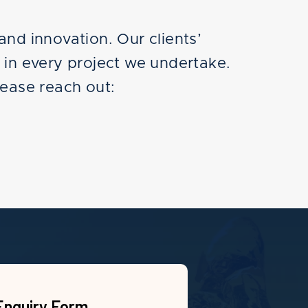
nd innovation. Our clients’
ce in every project we undertake.
lease reach out:
Enquiry Form