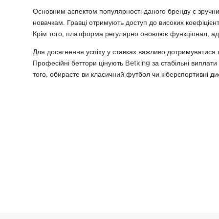
Основним аспектом популярності даного бренду є зручний 
новачкам. Гравці отримують доступ до високих коефіцієнті
Крім того, платформа регулярно оновлює функціонал, ада
Для досягнення успіху у ставках важливо дотримуватися п
Професійні беттори цінують Betking за стабільні виплати 
того, обираєте ви класичний футбол чи кіберспортивні ди