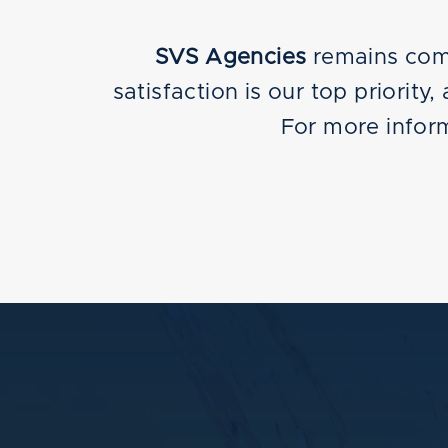
SVS Agencies
remains comm
satisfaction is our top priority
For more inform