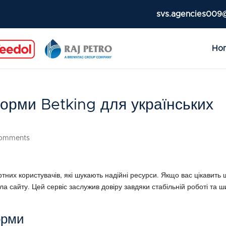
svs.agencies009
Ho
рми Betking для українських
omments
ртних користувачів, які шукають надійні ресурси. Якщо вас цікавить
ала сайту. Цей сервіс заслужив довіру завдяки стабільній роботі та 
орми