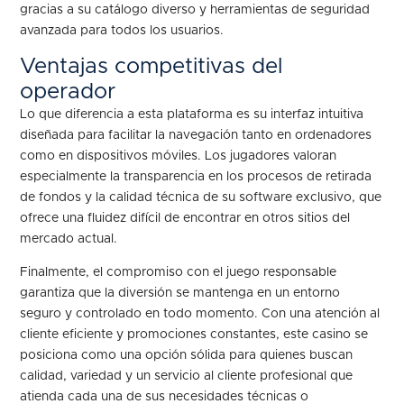
gracias a su catálogo diverso y herramientas de seguridad
avanzada para todos los usuarios.
Ventajas competitivas del
operador
Lo que diferencia a esta plataforma es su interfaz intuitiva
diseñada para facilitar la navegación tanto en ordenadores
como en dispositivos móviles. Los jugadores valoran
especialmente la transparencia en los procesos de retirada
de fondos y la calidad técnica de su software exclusivo, que
ofrece una fluidez difícil de encontrar en otros sitios del
mercado actual.
Finalmente, el compromiso con el juego responsable
garantiza que la diversión se mantenga en un entorno
seguro y controlado en todo momento. Con una atención al
cliente eficiente y promociones constantes, este casino se
posiciona como una opción sólida para quienes buscan
calidad, variedad y un servicio al cliente profesional que
atienda cada una de sus necesidades técnicas o