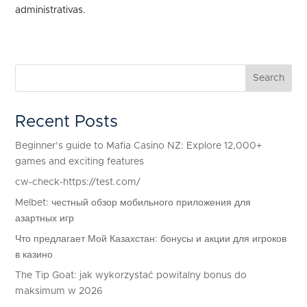
administrativas.
Search
Recent Posts
Beginner’s guide to Mafia Casino NZ: Explore 12,000+
games and exciting features
cw-check-https://test.com/
Melbet: честный обзор мобильного приложения для
азартных игр
Что предлагает Мой Казахстан: бонусы и акции для игроков
в казино
The Tip Goat: jak wykorzystać powitalny bonus do
maksimum w 2026