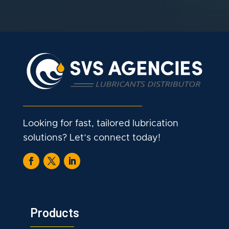
Looking for fast, tailored lubrication
solutions? Let’s connect today!
Products