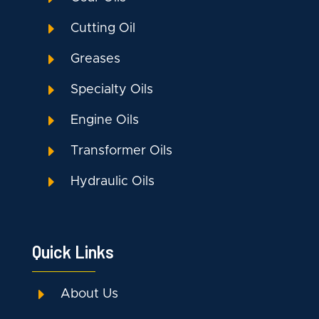
E
Cutting Oil
E
Greases
E
Specialty Oils
E
Engine Oils
E
Transformer Oils
E
Hydraulic Oils
Quick Links
E
About Us