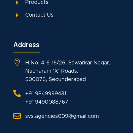
E
Products
E
Contact Us
Address

H.No. 4-6-16/26, Sawarkar Nagar,
Nacharam ‘X’ Roads,
500076, Secunderabad

+91 9849999431
+91 9490088767

svs.agencies009@gmail.com