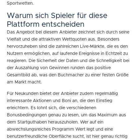
Sportwetten.
Warum sich Spieler für diese
Plattform entscheiden
Das Angebot bei diesem Anbieter zeichnet sich durch seine
Vielfalt und die attraktiven Wettquoten aus. Besonders
hervorzuheben sind die zahlreichen Live-Märkte, die es den
Nutzern ermöglichen, auf laufende Ereignisse in Echtzeit zu
reagieren. Die Sicherheit der Daten und die Schnelligkeit bei
der Auszahlung von Gewinnen runden das positive
Gesamtbild ab, was den Buchmacher zu einer festen Größe
am Markt macht.
Für Neukunden bietet der Anbieter zudem regelmäßig
interessante Aktionen und Boni an, die den Einstieg
erleichtern. Es lohnt sich, die verschiedenen
Bonusbedingungen genau zu lesen, um das Maximum aus
dem Startguthaben herauszuholen. Wer auf ein
abwechslungsreiches Programm Wert legt und eine
benutzerfreundliche Oberfläche sucht, ist hier genau richtig