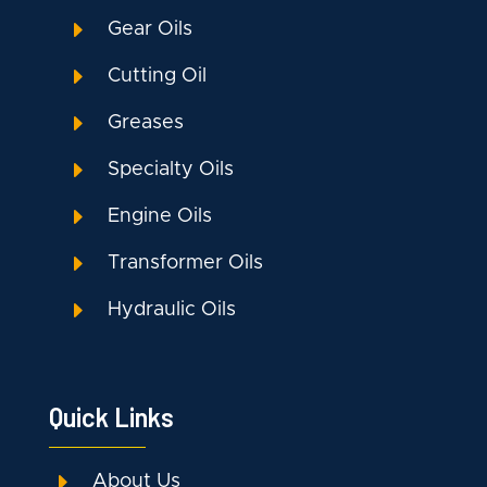
E
Gear Oils
E
Cutting Oil
E
Greases
E
Specialty Oils
E
Engine Oils
E
Transformer Oils
E
Hydraulic Oils
Quick Links
E
About Us