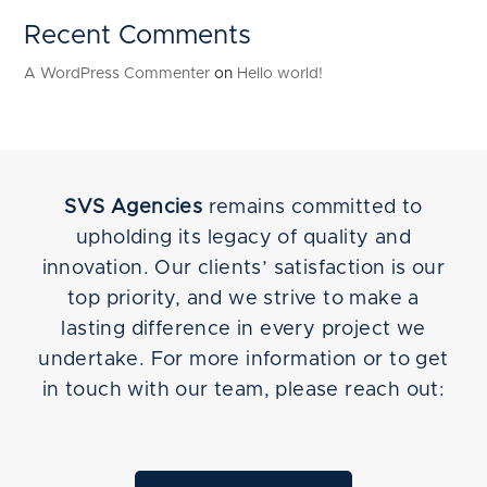
Recent Comments
A WordPress Commenter
on
Hello world!
SVS Agencies
remains committed to
upholding its legacy of quality and
innovation. Our clients’ satisfaction is our
top priority, and we strive to make a
lasting difference in every project we
undertake. For more information or to get
in touch with our team, please reach out: