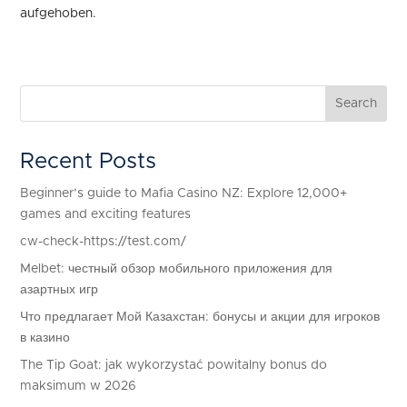
aufgehoben.
Search
Recent Posts
Beginner’s guide to Mafia Casino NZ: Explore 12,000+
games and exciting features
cw-check-https://test.com/
Melbet: честный обзор мобильного приложения для
азартных игр
Что предлагает Мой Казахстан: бонусы и акции для игроков
в казино
The Tip Goat: jak wykorzystać powitalny bonus do
maksimum w 2026